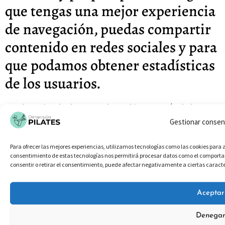
que tengas una mejor experiencia
de navegación, puedas compartir
contenido en redes sociales y para
que podamos obtener estadísticas
de los usuarios.
Puedes evitar la descarga de cookies a través de la
configuración de tu navegador, evitando que las cookies
Gestionar consen
se almacenen en su dispositivo.
Para ofrecer las mejores experiencias, utilizamos tecnologías como las cookies para 
Como propietario de este sitio web, te comunico que no
consentimiento de estas tecnologías nos permitirá procesar datos como el comportami
consentir o retirar el consentimiento, puede afectar negativamente a ciertas caracte
utilizamos ninguna información personal procedente de
cookies, tan sólo realizamos estadísticas generales de
Aceptar
visitas que no suponen ninguna información personal.
Denega
Es muy importante que leas la presente política de