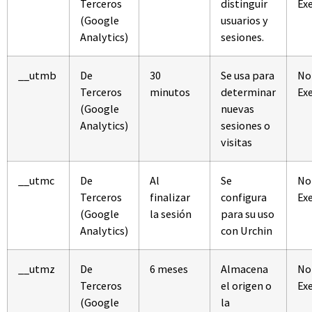
Terceros
distinguir
Ex
(Google
usuarios y
Analytics)
sesiones.
__utmb
De
30
Se usa para
No
Terceros
minutos
determinar
Ex
(Google
nuevas
Analytics)
sesiones o
visitas
__utmc
De
Al
Se
No
Terceros
finalizar
configura
Ex
(Google
la sesión
para su uso
Analytics)
con Urchin
__utmz
De
6 meses
Almacena
No
Terceros
el origen o
Ex
(Google
la