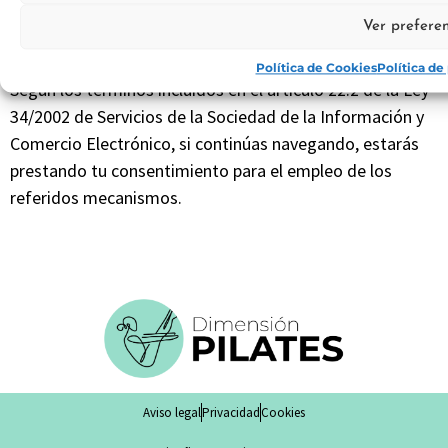
cookies y comprendas que, si continúas navegando,
Ver preferen
consideraremos que aceptas su uso.
Política de Cookies
Política de
Según los términos incluidos en el artículo 22.2 de la Ley
34/2002 de Servicios de la Sociedad de la Información y
Comercio Electrónico, si continúas navegando, estarás
prestando tu consentimiento para el empleo de los
referidos mecanismos.
Aviso legal
Privacidad
Cookies